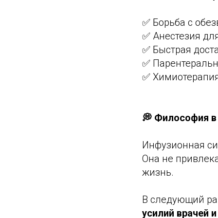
✅ Борьба с обе
✅ Анестезия дл
✅ Быстрая дост
✅ Парентеральн
✅ Химиотерапи
💭 Философия в
Инфузионная си
Она не привлек
жизнь.
В следующий раз
усилий врачей и