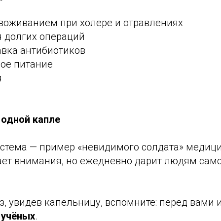
звоживанием при холере и отравлениях
я долгих операций
авка антибиотиков
ое питание
я
 одной капле
стема — пример «невидимого солдата» медиц
ает внимания, но ежедневно дарит людям сам
, увидев капельницу, вспомните: перед вами 
 учёных
.