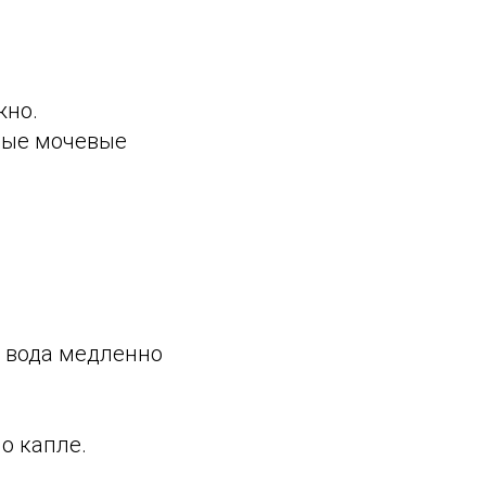
жно.
иные мочевые
я вода медленно
о капле.