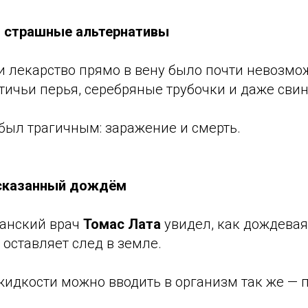
: страшные альтернативы
ти лекарство прямо в вену было почти невозмо
тичьи перья, серебряные трубочки и даже св
был трагичным: заражение и смерть.
дсказанный дождём
танский врач
Томас Лата
увидел, как дождева
и оставляет след в земле.
 жидкости можно вводить в организм так же — п