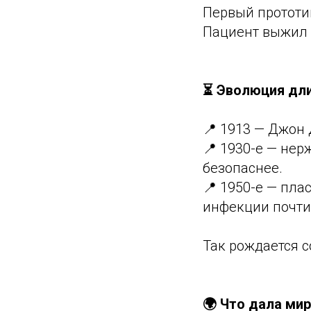
Первый прототип
Пациент выжил 
⏳ Эволюция дли
📍 1913 — Джон 
📍 1930-е — не
безопаснее.
📍 1950-е — пл
инфекции почти 
Так рождается 
🌍 Что дала ми