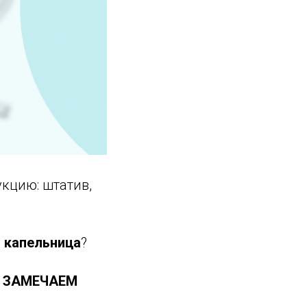
кцию: штатив,
ь
капельница
?
Е ЗАМЕЧАЕМ