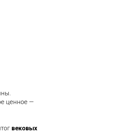
ины.
ое ценное —
итог
вековых