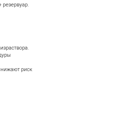
+ резервуар.
израствора.
дуры
 снижают риск