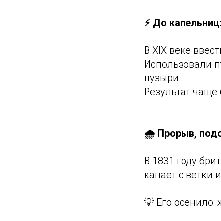
⚡ До капельниц
В XIX веке ввес
Использовали п
пузыри.
Результат чаще 
🌧️ Прорыв, по
В 1831 году бри
капает с ветки 
💡 Его осенило: