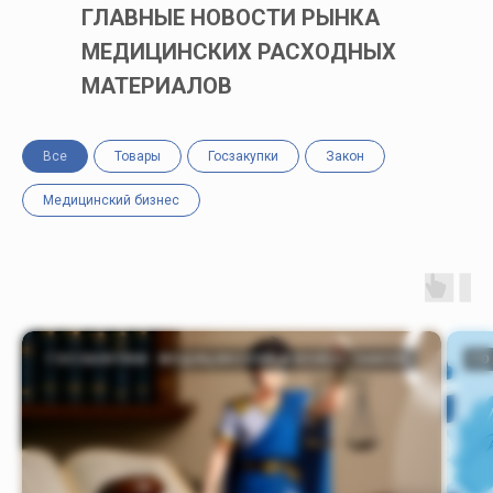
ГЛАВНЫЕ НОВОСТИ РЫНКА
МЕДИЦИНСКИХ РАСХОДНЫХ
МАТЕРИАЛОВ
Все
Товары
Госзакупки
Закон
Медицинский бизнес
ГОСЗАКУПКИ
МЕДИЦИНСКИЙ БИЗНЕС
ЗАКОН
ГО