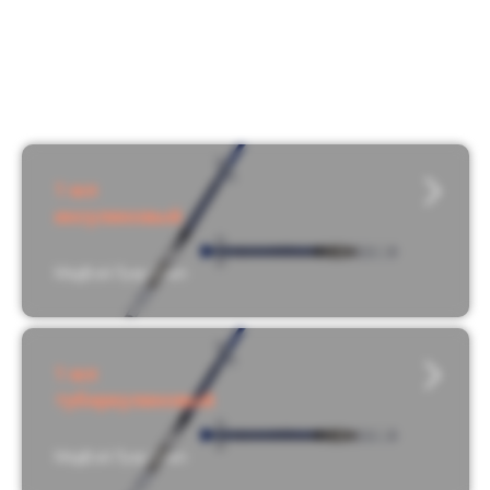
1 мл
инсулиновый
МедВэй Луер Слип
1 мл
туберкулиновый
МедВэй Луер Слип