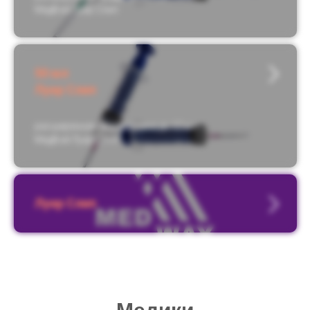
МедВэй Луер Слип
50 мл
Луер Слип
расширенная градуировка до 60 мл
МедВэй Луер Слип
Луер Слип