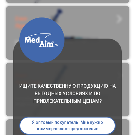
2 мл
Луер Слип
расширенная градуировка до 2,7 мл
МедВэй Луер Слип
3 мл
Луер Слип
ИЩИТЕ КАЧЕСТВЕННУЮ ПРОДУКЦИЮ НА
ВЫГОДНЫХ УСЛОВИЯХ И ПО
расширенная градуировка до 3,2 мл
ПРИВЛЕКАТЕЛЬНЫМ ЦЕНАМ?
МедВэй Луер Слип
Я оптовый покупатель. Мне нужно
коммерческое предложение
5 мл