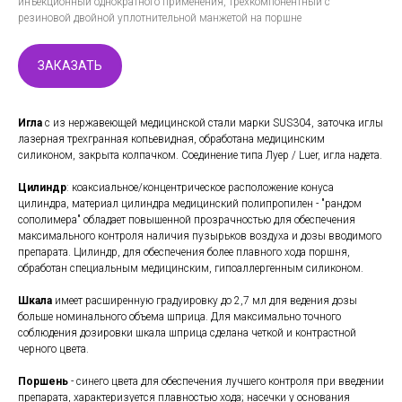
инъекционный однократного применения, трехкомпонентный с
резиновой двойной уплотнительной манжетой на поршне
ЗАКАЗАТЬ
Игла
с из нержавеющей медицинской стали марки SUS304, заточка иглы
лазерная трехгранная копьевидная, обработана медицинским
силиконом, закрыта колпачком. Соединение типа Луер / Luer, игла надета.
Цилиндр
: коаксиальное/концентрическое расположение конуса
цилиндра, материал цилиндра медицинский полипропилен - "рандом
сополимера" обладает повышенной прозрачностью для обеспечения
максимального контроля наличия пузырьков воздуха и дозы вводимого
препарата. Цилиндр, для обеспечения более плавного хода поршня,
обработан специальным медицинским, гипоаллергенным силиконом.
Шкала
имеет расширенную градуировку до 2,7 мл для ведения дозы
больше номинального объема шприца. Для максимально точного
соблюдения дозировки шкала шприца сделана четкой и контрастной
черного цвета.
Поршень
- синего цвета для обеспечения лучшего контроля при введении
препарата, характеризуется плавностью хода; насечки у основания