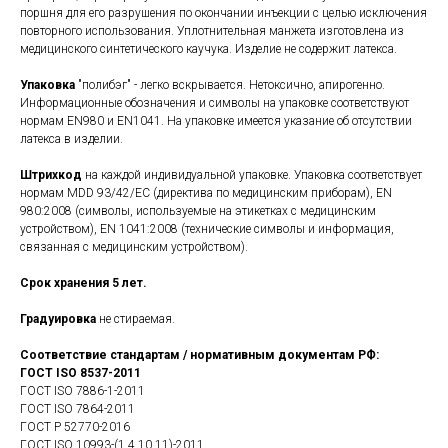
поршня для его разрушения по окончании инъекции с целью исключения
повторного использования. Уплотнительная манжета изготовлена из
медицинского синтетического каучука. Изделие не содержит латекса.
Упаковка
"полибэг" - легко вскрывается. Нетоксично, апирогенно.
Информационные обозначения и символы на упаковке соответствуют
нормам EN980 и EN1041. На упаковке имеется указание об отсутствии
латекса в изделии.
Штрихкод
на каждой индивидуальной упаковке. Упаковка соответствует
нормам MDD 93/42/ЕС (директива по медицинским приборам), EN
980:2008 (символы, используемые на этикетках с медицинским
устройством), EN 1041:2008 (технические символы и информация,
связанная с медицинским устройством).
Срок хранения 5 лет.
Градуировка
не стираемая.
Соответствие стандартам / нормативным документам РФ:
ГОСТ ISO 8537-2011
ГОСТ ISO 7886-1-2011
ГОСТ ISO 7864-2011
ГОСТ Р 52770-2016
ГОСТ ISO 10993-(1,4,10,11)-2011