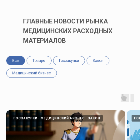
ГЛАВНЫЕ НОВОСТИ РЫНКА
МЕДИЦИНСКИХ РАСХОДНЫХ
МАТЕРИАЛОВ
Все
Товары
Госзакупки
Закон
Медицинский бизнес
ГОСЗАКУПКИ
МЕДИЦИНСКИЙ БИЗНЕС
ЗАКОН
ГО