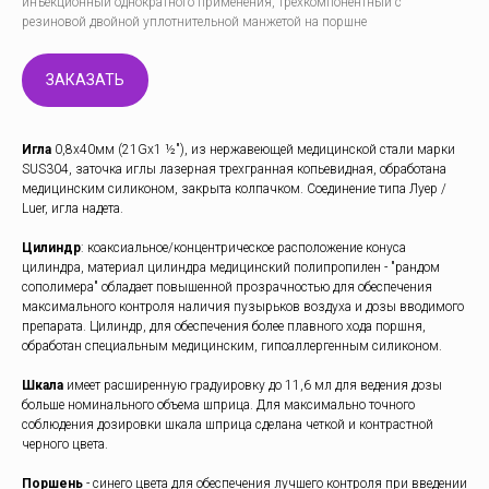
инъекционный однократного применения, трехкомпонентный с
резиновой двойной уплотнительной манжетой на поршне
ЗАКАЗАТЬ
Игла
0,8х40мм (21Gх1 ½"), из нержавеющей медицинской стали марки
SUS304, заточка иглы лазерная трехгранная копьевидная, обработана
медицинским силиконом, закрыта колпачком. Соединение типа Луер /
Luer, игла надета.
Цилиндр
: коаксиальное/концентрическое расположение конуса
цилиндра, материал цилиндра медицинский полипропилен - "рандом
сополимера" обладает повышенной прозрачностью для обеспечения
максимального контроля наличия пузырьков воздуха и дозы вводимого
препарата. Цилиндр, для обеспечения более плавного хода поршня,
обработан специальным медицинским, гипоаллергенным силиконом.
Шкала
имеет расширенную градуировку до 11,6 мл для ведения дозы
больше номинального объема шприца. Для максимально точного
соблюдения дозировки шкала шприца сделана четкой и контрастной
черного цвета.
Поршень
- синего цвета для обеспечения лучшего контроля при введении