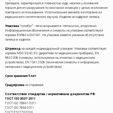
препарата, характеризуется плавностью хода; насечки у основания
поршня для его разрушения по окончании инъекции с целью исключения
повторного использования. Уплотнительная манжета изготовлена из
медицинского синтетического каучука. Изделие не содержит латекса.
Упаковка
"полибэг" - легко вскрывается. Нетоксично, апирогенно.
Информационные обозначения и символы на упаковке соответствуют
нормам EN980 и EN1041. На упаковке имеется указание об отсутствии
латекса в изделии.
Штрихкод
на каждой индивидуальной упаковке. Упаковка соответствует
нормам MDD 93/42/ЕС (директива по медицинским приборам), EN
980:2008 (символы, используемые на этикетках с медицинским
устройством), EN 1041:2008 (технические символы и информация,
связанная с медицинским устройством).
Срок хранения 5 лет.
Градуировка
не стираемая.
Соответствие стандартам / нормативным документам РФ:
ГОСТ ISO 8537-2011
ГОСТ ISO 7886-1-2011
ГОСТ ISO 7864-2011
ГОСТ Р 52770-2016