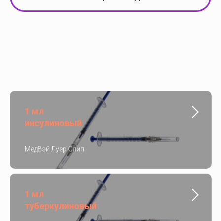
1 мл
инсулиновый
МедВэй Луер Слип
1 мл
туберкулиновый