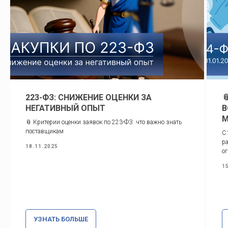
223-ФЗ: СНИЖЕНИЕ ОЦЕНКИ ЗА

НЕГАТИВНЫЙ ОПЫТ
В
М
📎 Критерии оценки заявок по 223-ФЗ: что важно знать
поставщикам
С 
ра
18.11.2025
ог
1
УЗНАТЬ БОЛЬШЕ