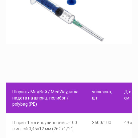
Шприцы МедВэй / MedWay, игла
упаковка,
Д х Ш х
надета на шприц, полибэг /
шт.
см
polybag (PE)
Шприц 1 мл инсулиновый U-100
3600/100
49 x 39
с иглой 0,45х12 мм (26Gx1/2")